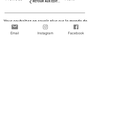
RETOUR AUX EDITORIAUX
Vous souhaitez en savoir plus sur le monde de
l'art et de la mode ? Inscrivez-vous à notre
Email
Instagram
Facebook
newsletter dès maintenant et recevez les
mises à jour directement dans votre boîte
mail.
Join Our Free Newsletter
Sign Me Up!